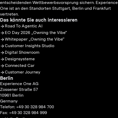
entscheidenden Wettbewerbsvorsprung sichern. Experience
Objekte, insbesondere Grafiken, Tondokumente, Videosequenzen
One ist an den Standorten Stuttgart, Berlin und Frankfurt
und Texte in anderen elektronischen oder gedruckten Publikationen,
ist ohne ausdrückliche vorherige Zustimmung der Experience One
vertreten.
AG nicht gestattet.
Das könnte Sie auch interessieren
Die unerlaubte Verwendung, insbesondere die unerlaubte
Road To Agentic AI
Vervielfältigung, Reproduktion, Weitergabe kompletter Internetseiten
EO Day 2026 „Owning the Vibe"
oder einzelner Inhalte, ist untersagt. Gleiches gilt für die unerlaubte
Whitepaper „Owning the Vibe“
Einbindung einzelner Inhalte oder kompletter Internetseiten auf
Internetseiten anderer Betreiber. Sofern die Experience One AG
Customer Insights Studio
zugunsten anderer Internetseiten ihre ausdrückliche Erlaubnis zur
Digital Showroom
Verlinkung erteilt, muss die Internetseite der Experience One AG
Designsysteme
alleiniger Bestandteil des Navigationsfensters sein. Die
Informationen der Internetseite der Experience One AG dürfen auch
Connected Car
in diesem Fall nicht verändert oder beeinträchtigt werden.
Customer Journey
Berlin
Experience One AG
Zossener Straße 57
10961 Berlin
Germany
Telefon: +49 30 328 984 700
Fax: +49 30 328 984 999