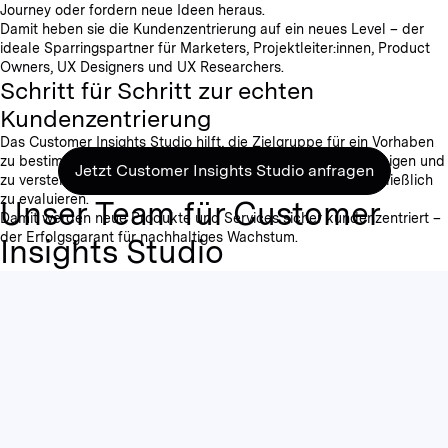
Journey oder fordern neue Ideen heraus.
Damit heben sie die Kundenzentrierung auf ein neues Level – der
ideale Sparringspartner für Marketers, Projektleiter:innen, Product
Owners, UX Designers und UX Researchers.
Schritt für Schritt zur echten
Kundenzentrierung
Das Customer Insights Studio hilft, die Zielgruppe für ein Vorhaben
zu bestimmen, deren Probleme und Anforderungen aufzuzeigen und
Jetzt Customer Insights Studio anfragen
zu verstehen, passende Ideen auszuarbeiten und diese schließlich
zu evaluieren.
Unser Team für Customer
Damit werden neue Produkte und Services sicher kundenzentriert –
der Erfolgsgarant für nachhaltiges Wachstum.
Insights Studio