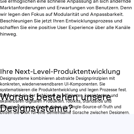
Sie ermöglichen eine schnelle Anpassung an sich ändernde
Marktanforderungen und Erwartungen von Benutzern. Denn
wir legen den Fokus auf Modularität und Anpassbarkeit.
Beschleunigen Sie jetzt Ihren Entwicklungsprozess und
schaffen Sie eine positive User Experience über alle Kanäle
hinweg.
Ihre Next-Level-Produktentwicklung
Designsysteme kombinieren abstrakte Designprinzipien mit
konkreten, wiederverwendbaren UI-Komponenten. Sie
systematisieren die Produktentwicklung und legen Prozesse fest.
Woraus bestehen unsere
Daher sind sie der Schlüssel zu effizienten, konsistenten und
skalierbaren digitalen Produkten. Toolkits, Standards und
Designsysteme?
Dokumentationen dienen dabei als Single-Source-of-Truth und
bilden die DNA für eine gemeinsame Sprache zwischen Designern,
Entwicklern und Stakeholdern.