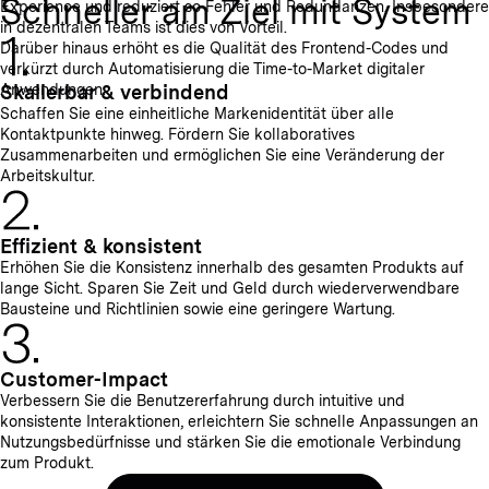
Schneller am Ziel mit System
Experience und reduziert so Fehler und Redundanzen. Insbesondere
in dezentralen Teams ist dies von Vorteil.
Darüber hinaus erhöht es die Qualität des Frontend-Codes und
verkürzt durch Automatisierung die Time-to-Market digitaler
Anwendungen.
Skalierbar & verbindend
Schaffen Sie eine einheitliche Markenidentität über alle
Kontaktpunkte hinweg. Fördern Sie kollaboratives
Zusammenarbeiten und ermöglichen Sie eine Veränderung der
Arbeitskultur.
Effizient & konsistent
Erhöhen Sie die Konsistenz innerhalb des gesamten Produkts auf
lange Sicht. Sparen Sie Zeit und Geld durch wiederverwendbare
Bausteine und Richtlinien sowie eine geringere Wartung.
Customer-Impact
Verbessern Sie die Benutzererfahrung durch intuitive und
konsistente Interaktionen, erleichtern Sie schnelle Anpassungen an
Nutzungsbedürfnisse und stärken Sie die emotionale Verbindung
zum Produkt.