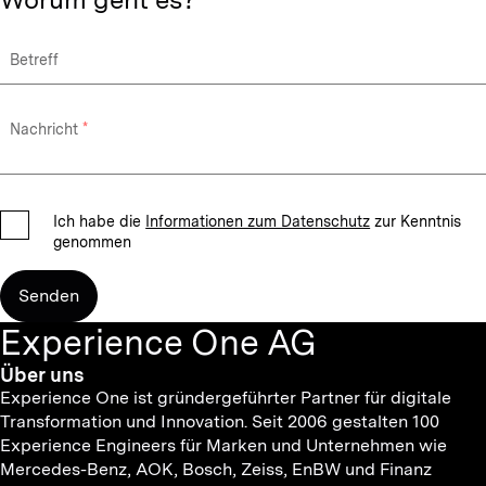
Betreff
Nachricht
Ich habe die
Informationen zum Datenschutz
zur Kenntnis
genommen
Senden
Experience One AG
Über uns
Experience One ist gründergeführter Partner für digitale
Transformation und Innovation. Seit 2006 gestalten 100
Experience Engineers für Marken und Unternehmen wie
Mercedes-Benz, AOK, Bosch, Zeiss, EnBW und Finanz