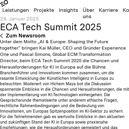
Leistungen
Projekte
Insights
Über
Karriere
Ko
uns
29. Januar 2025
ECA Tech Summit 2025
Zum Newsroom
Unter dem Motto „AI & Europe: Shaping the Future
together” bringen Kai Müller, CEO und Gründer Experience
One und Pascal Simons, Global ECM Transformation
Director, beim ECA Tech Summit 2025 die Chancen und
Herausforderungen für KI in Europa auf die Bühne.
Branchenführer und Innovatoren kommen zusammen, um die
rasante Entwicklung der Künstlichen Intelligenz in Europa zu
beleuchten. Moderiert von Hichem Maya bot die Diskussion
spannende Einblicke in die Chancen und Herausforderungen, die mit
der Implementierung von KI-Technologien einhergehen. Die
Gesprächsrunde thematisierte unter anderem ethische Fragen,
rechtliche Rahmenbedingungen und die Bedeutung von
Innovationen, um Europas Spitzenposition im KI-Sektor zu sichern.
Für die Teilnehmenden gab es wertvolle Einblicke in den aktuellen
und zukünftigen Stand der KI in Europa sowie praxisnahe
Empfehlungen, wie die Herausforderungen gemeistert und das