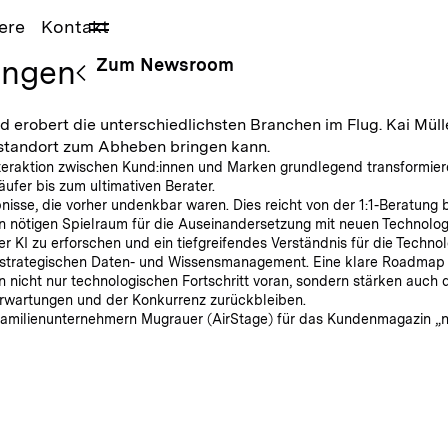
ere
Kontakt
ingen
Zum Newsroom
und erobert die unterschiedlichsten Branchen im Flug. Kai Mül
sstandort zum Abheben bringen kann.
eraktion zwischen Kund:innen und Marken grundlegend transformieren“
ufer bis zum ultimativen Berater.
nisse, die vorher undenkbar waren. Dies reicht von der 1:1-Beratung b
 nötigen Spielraum für die Auseinandersetzung mit neuen Technologien
r KI zu erforschen und ein tiefgreifendes Verständnis für die Techno
strategischen Daten- und Wissensmanagement. Eine klare Roadmap und
n nicht nur technologischen Fortschritt voran, sondern stärken auch 
nerwartungen und der Konkurrenz zurückbleiben.
Familienunternehmern Mugrauer (AirStage) für das Kundenmagazin „n