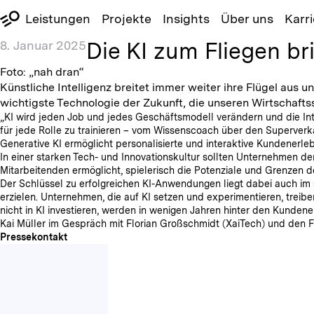
Leistungen
Projekte
Insights
Über uns
Karri
Die KI zum Fliegen br
8. Januar 2025
Foto: „nah dran“
Künstliche Intelligenz breitet immer weiter ihre Flügel aus 
wichtigste Technologie der Zukunft, die unseren Wirtschaft
„KI wird jeden Job und jedes Geschäftsmodell verändern und die Int
für jede Rolle zu trainieren – vom Wissenscoach über den Superverkä
Generative KI ermöglicht personalisierte und interaktive Kundenerleb
In einer starken Tech- und Innovationskultur sollten Unternehmen den
Mitarbeitenden ermöglicht, spielerisch die Potenziale und Grenzen de
Der Schlüssel zu erfolgreichen KI-Anwendungen liegt dabei auch im 
erzielen. Unternehmen, die auf KI setzen und experimentieren, treibe
nicht in KI investieren, werden in wenigen Jahren hinter den Kunde
Kai Müller im Gespräch mit Florian Großschmidt (XaiTech) und den 
Pressekontakt