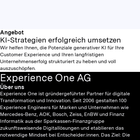
Angebot
KI-Strategien erfolgreich umsetzen
Wir helfen Ihnen, die Potenziale generativer KI für Ihre
Customer Experience und Ihren langfristigen
Unternehmenserfolg strukturiert zu heben und voll
auszuschöpfen.
Experience One AG
Über uns
Experience One ist gründergeführter Partner für digitale
Transformation und Innovation. Seit 2006 gestalten 100
Experience Engineers für Marken und Unternehmen wie
Mercedes-Benz, AOK, Bosch, Zeiss, EnBW und Finanz
Informatik aus der Sparkassen-Finanzgruppe
zukunftsweisende Digitallösungen und etablieren das
notwendige Mindset bei Entscheider:innen. Das Ziel: Die