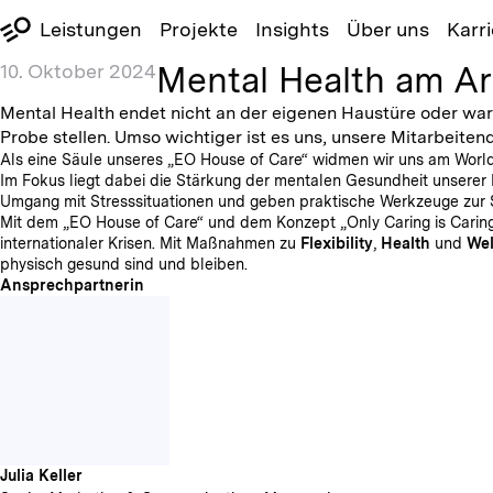
Leistungen
Projekte
Insights
Über uns
Karri
Mental Health am Ar
10. Oktober 2024
Mental Health endet nicht an der eigenen Haustüre oder war
Probe stellen. Umso wichtiger ist es uns, unsere Mitarbeite
Als eine Säule unseres „EO House of Care“ widmen wir uns am World
Im Fokus liegt dabei die Stärkung der mentalen Gesundheit unserer 
Umgang mit Stresssituationen und geben praktische Werkzeuge zur 
Mit dem „EO House of Care“ und dem Konzept „Only Caring is Caring“
internationaler Krisen. Mit Maßnahmen zu
Flexibility
,
Health
und
Wel
physisch gesund sind und bleiben.
Ansprechpartnerin
Julia Keller