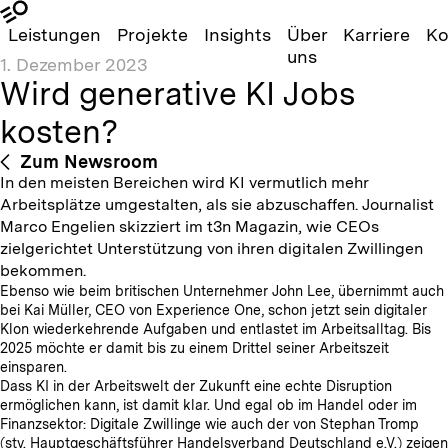
Leistungen
Projekte
Insights
Über
Karriere
Ko
uns
1. Dezember 2023
Wird generative KI Jobs
kosten?
Zum Newsroom
In den meisten Bereichen wird KI vermutlich mehr
Arbeitsplätze umgestalten, als sie abzuschaffen. Journalist
Marco Engelien skizziert im t3n Magazin, wie CEOs
zielgerichtet Unterstützung von ihren digitalen Zwillingen
bekommen.
Ebenso wie beim britischen Unternehmer John Lee, übernimmt auch
bei Kai Müller, CEO von Experience One, schon jetzt sein digitaler
Klon wiederkehrende Aufgaben und entlastet im Arbeitsalltag. Bis
2025 möchte er damit bis zu einem Drittel seiner Arbeitszeit
einsparen.
Dass KI in der Arbeitswelt der Zukunft eine echte Disruption
ermöglichen kann, ist damit klar. Und egal ob im Handel oder im
Finanzsektor: Digitale Zwillinge wie auch der von Stephan Tromp
(stv. Hauptgeschäftsführer Handelsverband Deutschland e.V.) zeigen