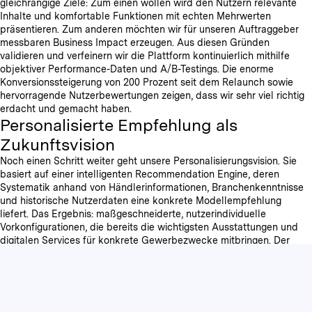
gleichrangige Ziele: Zum einen wollen wird den Nutzern relevante
Inhalte und komfortable Funktionen mit echten Mehrwerten
präsentieren. Zum anderen möchten wir für unseren Auftraggeber
messbaren Business Impact erzeugen. Aus diesen Gründen
validieren und verfeinern wir die Plattform kontinuierlich mithilfe
objektiver Performance-Daten und A/B-Testings. Die enorme
Konversionssteigerung von 200 Prozent seit dem Relaunch sowie
hervorragende Nutzerbewertungen zeigen, dass wir sehr viel richtig
erdacht und gemacht haben.
Personalisierte Empfehlung als
Zukunftsvision
Noch einen Schritt weiter geht unsere Personalisierungsvision. Sie
basiert auf einer intelligenten Recommendation Engine, deren
Systematik anhand von Händlerinformationen, Branchenkenntnisse
und historische Nutzerdaten eine konkrete Modellempfehlung
liefert. Das Ergebnis: maßgeschneiderte, nutzerindividuelle
Vorkonfigurationen, die bereits die wichtigsten Ausstattungen und
digitalen Services für konkrete Gewerbezwecke mitbringen. Der
Konfigurationsprozess mit schier endlosen Modellvarianten und
Optionen kann damit auf rekordverdächtige zwei Klicks verkürzt
werden. Die personalisierten Empfehlungen können vom Nutzer
selbstverständlich noch bis ins Detail angepasst werden – oder
dienen als Grundlage für eine persönliche Beratung beim Händler.